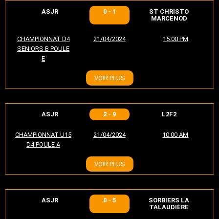
ASJR
0 - 1
ST CHRISTO
MARCENOD
CHAMPIONNAT D4
21/04/2024
15:00 PM
SENIORS B POULE
E
VOIR PLUS
ASJR
2 - 9
L2F2
CHAMPIONNAT U15
21/04/2024
10:00 AM
D4 POULE A
VOIR PLUS
ASJR
0 - 5
SORBIERS LA
TALAUDIÈRE