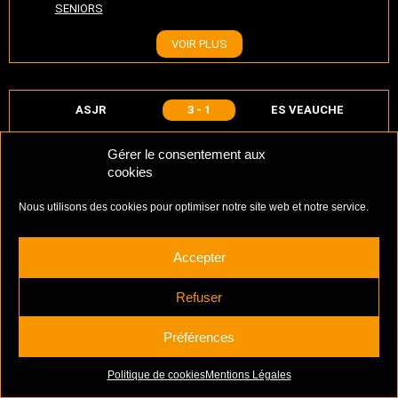
SENIORS
VOIR PLUS
ASJR
3 - 1
ES VEAUCHE
CHAMPIONNAT U14
17/03/2024
10:00 AM
Gérer le consentement aux
D1
cookies
VOIR PLUS
Nous utilisons des cookies pour optimiser notre site web et notre service.
Accepter
ASJR
5 - 3
LE COTEAU
Refuser
CHAMPIONNAT U15
17/03/2024
10:00 AM
D1
Préférences
VOIR PLUS
Politique de cookies
Mentions Légales