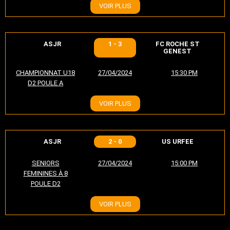
VOIR PLUS
ASJR
1 - 3
FC ROCHE ST
GENEST
CHAMPIONNAT U18
27/04/2024
15:30 PM
D2 POULE A
VOIR PLUS
ASJR
2 - 0
US URFEE
SENIORS
27/04/2024
15:00 PM
FEMININES À 8
POULE D2
VOIR PLUS