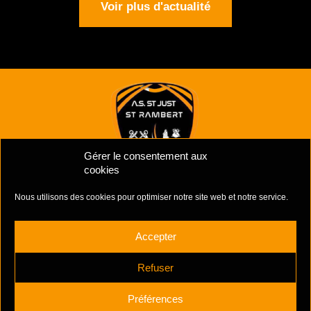
Voir plus d'actualité
Gérer le consentement aux
cookies
Nous utilisons des cookies pour optimiser notre site web et notre service.
Mentions Légales
–
Politiques de cookies
Complexe Sportif Des Unchats,
Accepter
Rue Jacques Prévert
42170 ST-JUST ST-RAMBERT
Refuser
+33 6 81 39 51 90
Préférences
contactasjr@gmail.com