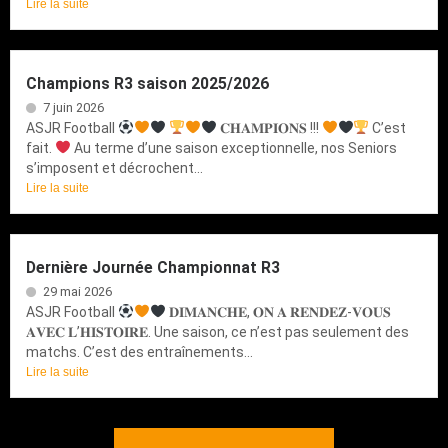
Lire la suite
Champions R3 saison 2025/2026
7 juin 2026
ASJR Football
𝐂𝐇𝐀𝐌𝐏𝐈𝐎𝐍𝐒 !!!
C’est
fait.
Au terme d’une saison exceptionnelle, nos Seniors
s’imposent et décrochent...
Lire la suite
Dernière Journée Championnat R3
29 mai 2026
ASJR Football
𝐃𝐈𝐌𝐀𝐍𝐂𝐇𝐄, 𝐎𝐍 𝐀 𝐑𝐄𝐍𝐃𝐄𝐙-𝐕𝐎𝐔𝐒
𝐀𝐕𝐄𝐂 𝐋’𝐇𝐈𝐒𝐓𝐎𝐈𝐑𝐄. Une saison, ce n’est pas seulement des
matchs. C’est des entraînements...
Lire la suite