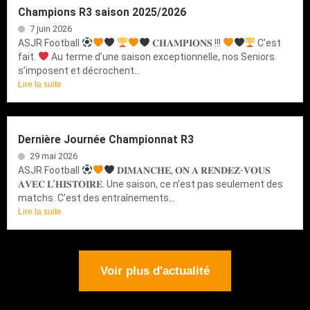
Champions R3 saison 2025/2026
7 juin 2026
ASJR Football
𝐂𝐇𝐀𝐌𝐏𝐈𝐎𝐍𝐒 !!!
C’est
fait.
Au terme d’une saison exceptionnelle, nos Seniors
s’imposent et décrochent...
Lire la suite
Dernière Journée Championnat R3
29 mai 2026
ASJR Football
𝐃𝐈𝐌𝐀𝐍𝐂𝐇𝐄, 𝐎𝐍 𝐀 𝐑𝐄𝐍𝐃𝐄𝐙-𝐕𝐎𝐔𝐒
𝐀𝐕𝐄𝐂 𝐋’𝐇𝐈𝐒𝐓𝐎𝐈𝐑𝐄. Une saison, ce n’est pas seulement des
matchs. C’est des entraînements...
Lire la suite
Voir plus d'actualité