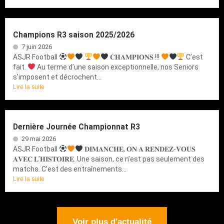
Champions R3 saison 2025/2026
7 juin 2026
ASJR Football
𝐂𝐇𝐀𝐌𝐏𝐈𝐎𝐍𝐒 !!!
C’est
fait.
Au terme d’une saison exceptionnelle, nos Seniors
s’imposent et décrochent...
Lire la suite
Dernière Journée Championnat R3
29 mai 2026
ASJR Football
𝐃𝐈𝐌𝐀𝐍𝐂𝐇𝐄, 𝐎𝐍 𝐀 𝐑𝐄𝐍𝐃𝐄𝐙-𝐕𝐎𝐔𝐒
𝐀𝐕𝐄𝐂 𝐋’𝐇𝐈𝐒𝐓𝐎𝐈𝐑𝐄. Une saison, ce n’est pas seulement des
matchs. C’est des entraînements...
Lire la suite
Voir plus d'actualité