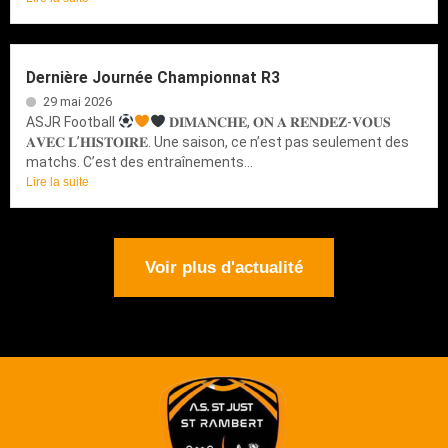
Dernière Journée Championnat R3
29 mai 2026
ASJR Football
𝐃𝐈𝐌𝐀𝐍𝐂𝐇𝐄, 𝐎𝐍 𝐀 𝐑𝐄𝐍𝐃𝐄𝐙-𝐕𝐎𝐔𝐒
𝐀𝐕𝐄𝐂 𝐋’𝐇𝐈𝐒𝐓𝐎𝐈𝐑𝐄. Une saison, ce n’est pas seulement des
matchs. C’est des entraînements...
Lire la suite
Voir plus d'actualité