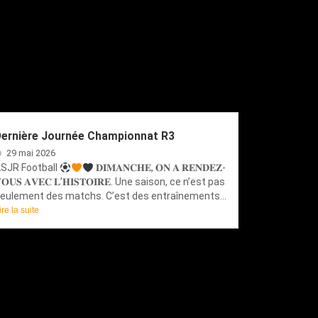
Dernière Journée Championnat R3
29 mai 2026
SJR Football
𝐃𝐈𝐌𝐀𝐍𝐂𝐇𝐄, 𝐎𝐍 𝐀 𝐑𝐄𝐍𝐃𝐄𝐙-
𝐎𝐔𝐒 𝐀𝐕𝐄𝐂 𝐋’𝐇𝐈𝐒𝐓𝐎𝐈𝐑𝐄. Une saison, ce n’est pas
eulement des matchs. C’est des entraînements...
ire la suite