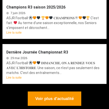
Champions R3 saison 2025/2026
7 juin 2026
ASJR Football
𝐂𝐇𝐀𝐌𝐏𝐈𝐎𝐍𝐒 !!!
C’est
fait.
Au terme d’une saison exceptionnelle, nos Seniors
s’imposent et décrochent...
Lire la suite
Dernière Journée Championnat R3
29 mai 2026
ASJR Football
𝐃𝐈𝐌𝐀𝐍𝐂𝐇𝐄, 𝐎𝐍 𝐀 𝐑𝐄𝐍𝐃𝐄𝐙-𝐕𝐎𝐔𝐒
𝐀𝐕𝐄𝐂 𝐋’𝐇𝐈𝐒𝐓𝐎𝐈𝐑𝐄. Une saison, ce n’est pas seulement des
matchs. C’est des entraînements...
Lire la suite
Voir plus d'actualité