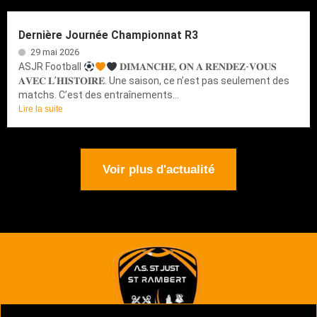
Dernière Journée Championnat R3
29 mai 2026
ASJR Football
𝐃𝐈𝐌𝐀𝐍𝐂𝐇𝐄, 𝐎𝐍 𝐀 𝐑𝐄𝐍𝐃𝐄𝐙-𝐕𝐎𝐔𝐒
𝐀𝐕𝐄𝐂 𝐋’𝐇𝐈𝐒𝐓𝐎𝐈𝐑𝐄. Une saison, ce n’est pas seulement des
matchs. C’est des entraînements...
Lire la suite
Voir plus d'actualité