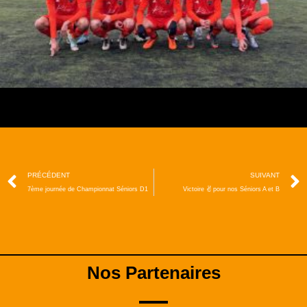
PRÉCÉDENT
SUIVANT
7ème journée de Championnat Séniors D1
Victoire ✌️ pour nos Séniors A et B
Nos Partenaires