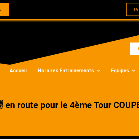
s
Pr
Accueil
Horaires Entrainements
Equipes
e ✌️ en route pour le 4ème Tour CO