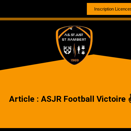
Inscription Licence
Article : ASJR Football Victoir