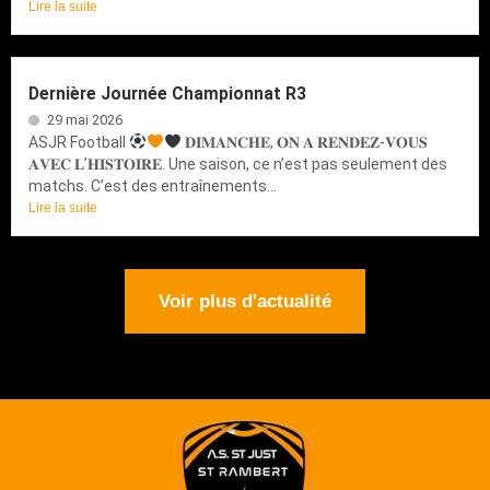
Lire la suite
Dernière Journée Championnat R3
29 mai 2026
ASJR Football
𝐃𝐈𝐌𝐀𝐍𝐂𝐇𝐄, 𝐎𝐍 𝐀 𝐑𝐄𝐍𝐃𝐄𝐙-𝐕𝐎𝐔𝐒
𝐀𝐕𝐄𝐂 𝐋’𝐇𝐈𝐒𝐓𝐎𝐈𝐑𝐄. Une saison, ce n’est pas seulement des
matchs. C’est des entraînements...
Lire la suite
Voir plus d'actualité