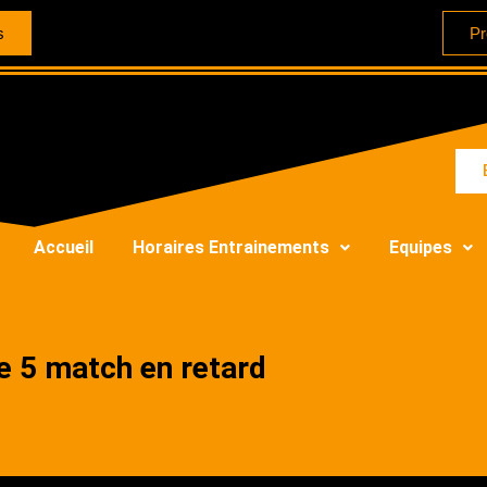
s
Pr
Accueil
Horaires Entrainements
Equipes
e 5 match en retard