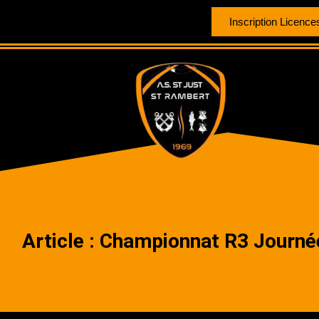
Inscription Licence
Article : Championnat R3 Journé