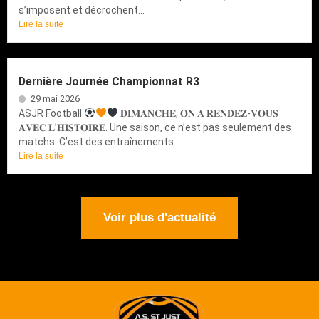
s’imposent et décrochent...
Lire la suite
Dernière Journée Championnat R3
29 mai 2026
ASJR Football
𝐃𝐈𝐌𝐀𝐍𝐂𝐇𝐄, 𝐎𝐍 𝐀 𝐑𝐄𝐍𝐃𝐄𝐙-𝐕𝐎𝐔𝐒
𝐀𝐕𝐄𝐂 𝐋’𝐇𝐈𝐒𝐓𝐎𝐈𝐑𝐄. Une saison, ce n’est pas seulement des
matchs. C’est des entraînements...
Lire la suite
Voir plus d'actualité