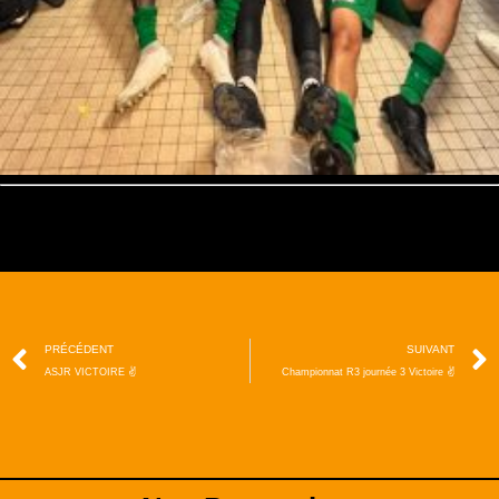
PRÉCÉDENT
SUIVANT
ASJR VICTOIRE ✌️
Championnat R3 journée 3 Victoire ✌️