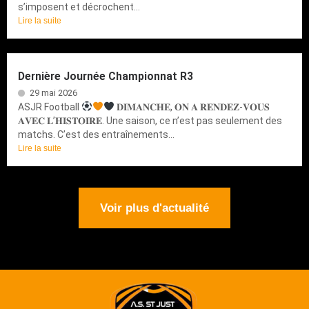
s’imposent et décrochent...
Lire la suite
Dernière Journée Championnat R3
29 mai 2026
ASJR Football
𝐃𝐈𝐌𝐀𝐍𝐂𝐇𝐄, 𝐎𝐍 𝐀 𝐑𝐄𝐍𝐃𝐄𝐙-𝐕𝐎𝐔𝐒
𝐀𝐕𝐄𝐂 𝐋’𝐇𝐈𝐒𝐓𝐎𝐈𝐑𝐄. Une saison, ce n’est pas seulement des
matchs. C’est des entraînements...
Lire la suite
Voir plus d'actualité