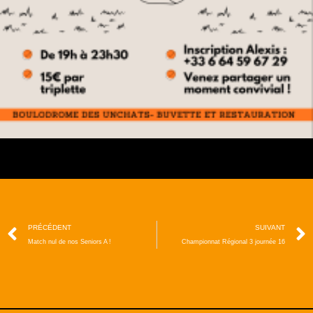
PRÉCÉDENT
SUIVANT
Match nul de nos Seniors A !
Championnat Régional 3 journée 16