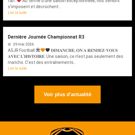
fait.
Au terme d’une saison exceptionnelle, nos Seniors
s’imposent et décrochent...
Lire la suite
Dernière Journée Championnat R3
29 mai 2026
ASJR Football
𝐃𝐈𝐌𝐀𝐍𝐂𝐇𝐄, 𝐎𝐍 𝐀 𝐑𝐄𝐍𝐃𝐄𝐙-𝐕𝐎𝐔𝐒
𝐀𝐕𝐄𝐂 𝐋’𝐇𝐈𝐒𝐓𝐎𝐈𝐑𝐄. Une saison, ce n’est pas seulement des
matchs. C’est des entraînements...
Lire la suite
Voir plus d'actualité