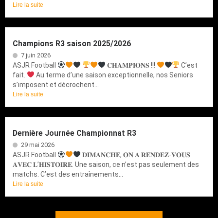
Lire la suite
Champions R3 saison 2025/2026
7 juin 2026
ASJR Football
𝐂𝐇𝐀𝐌𝐏𝐈𝐎𝐍𝐒 !!!
C’est
fait.
Au terme d’une saison exceptionnelle, nos Seniors
s’imposent et décrochent...
Lire la suite
Dernière Journée Championnat R3
29 mai 2026
ASJR Football
𝐃𝐈𝐌𝐀𝐍𝐂𝐇𝐄, 𝐎𝐍 𝐀 𝐑𝐄𝐍𝐃𝐄𝐙-𝐕𝐎𝐔𝐒
𝐀𝐕𝐄𝐂 𝐋’𝐇𝐈𝐒𝐓𝐎𝐈𝐑𝐄. Une saison, ce n’est pas seulement des
matchs. C’est des entraînements...
Lire la suite