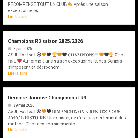
RÉCOMPENSE TOUT UN CLUB
Après une saison
exceptionnelle,...
Lire la suite
Champions R3 saison 2025/2026
7 juin 2026
ASJR Football
𝐂𝐇𝐀𝐌𝐏𝐈𝐎𝐍𝐒 !!!
C’est
fait.
Au terme d’une saison exceptionnelle, nos Seniors
s’imposent et décrochent...
Lire la suite
Dernière Journée Championnat R3
29 mai 2026
ASJR Football
𝐃𝐈𝐌𝐀𝐍𝐂𝐇𝐄, 𝐎𝐍 𝐀 𝐑𝐄𝐍𝐃𝐄𝐙-𝐕𝐎𝐔𝐒
𝐀𝐕𝐄𝐂 𝐋’𝐇𝐈𝐒𝐓𝐎𝐈𝐑𝐄. Une saison, ce n’est pas seulement des
matchs. C’est des entraînements...
Lire la suite