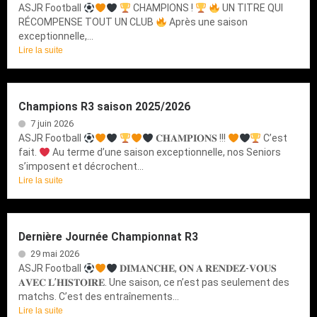
ASJR Football
CHAMPIONS !
UN TITRE QUI
RÉCOMPENSE TOUT UN CLUB
Après une saison
exceptionnelle,...
Lire la suite
Champions R3 saison 2025/2026
7 juin 2026
ASJR Football
𝐂𝐇𝐀𝐌𝐏𝐈𝐎𝐍𝐒 !!!
C’est
fait.
Au terme d’une saison exceptionnelle, nos Seniors
s’imposent et décrochent...
Lire la suite
Dernière Journée Championnat R3
29 mai 2026
ASJR Football
𝐃𝐈𝐌𝐀𝐍𝐂𝐇𝐄, 𝐎𝐍 𝐀 𝐑𝐄𝐍𝐃𝐄𝐙-𝐕𝐎𝐔𝐒
𝐀𝐕𝐄𝐂 𝐋’𝐇𝐈𝐒𝐓𝐎𝐈𝐑𝐄. Une saison, ce n’est pas seulement des
matchs. C’est des entraînements...
Lire la suite