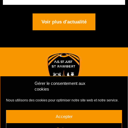
Voir plus d'actualité
Gérer le consentement aux
cookies
Nous utilisons des cookies pour optimiser notre site web et notre service.
Mentions Légales
–
Politiques de cookies
Complexe Sportif Des Unchats,
Accepter
Rue Jacques Prévert
42170 ST-JUST ST-RAMBERT